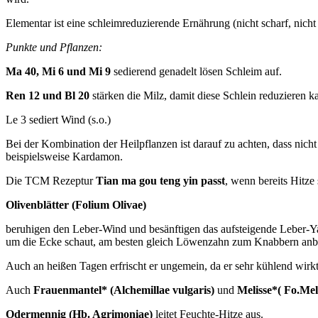
Elementar ist eine schleimreduzierende Ernährung (nicht scharf, nicht f
Punkte und Pflanzen:
Ma 40, Mi 6 und Mi 9
sedierend genadelt lösen Schleim auf.
Ren 12 und Bl 20
stärken die Milz, damit diese Schlein reduzieren k
Le 3 sediert Wind (s.o.)
Bei der Kombination der Heilpflanzen ist darauf zu achten, dass nic
beispielsweise Kardamon.
Die TCM Rezeptur
Tian ma gou teng yin passt
, wenn bereits Hitze 
Olivenblätter (Folium Olivae)
beruhigen den Leber-Wind und besänftigen das aufsteigende Leber-Y
um die Ecke schaut, am besten gleich Löwenzahn zum Knabbern anbiet
Auch an heißen Tagen erfrischt er ungemein, da er sehr kühlend wirkt
Auch
Frauenmantel* (Alchemillae vulgaris)
und
Melisse*( Fo.Mel
Odermennig (Hb. Agrimoniae)
leitet Feuchte-Hitze aus.