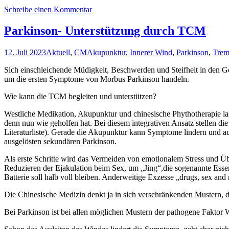
Schreibe einen Kommentar
Parkinson- Unterstützung durch TCM
12. Juli 2023
Aktuell
,
CM
Akupunktur
,
Innerer Wind
,
Parkinson
,
Trem
Sich einschleichende Müdigkeit, Beschwerden und Steifheit in den G
um die ersten Symptome von Morbus Parkinson handeln.
Wie kann die TCM begleiten und unterstützen?
Westliche Medikation, Akupunktur und chinesische Phythotherapie la
denn nun wie geholfen hat. Bei diesem integrativen Ansatz stellen die
Literaturliste). Gerade die Akupunktur kann Symptome lindern und 
ausgelösten sekundären Parkinson.
Als erste Schritte wird das Vermeiden von emotionalem Stress und Ü
Reduzieren der Ejakulation beim Sex, um „Jing“,die sogenannte Essenz 
Batterie soll halb voll bleiben. Anderweitige Exzesse „drugs, sex an
Die Chinesische Medizin denkt ja in sich verschränkenden Mustern, 
Bei Parkinson ist bei allen möglichen Mustern der pathogene Faktor W