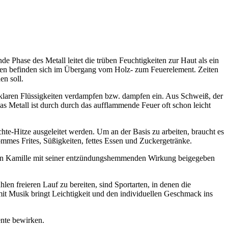
e Phase des Metall leitet die trüben Feuchtigkeiten zur Haut als ein
chen befinden sich im Übergang vom Holz- zum Feuerelement. Zeiten
en soll.
klaren Flüssigkeiten verdampfen bzw. dampfen ein. Aus Schweiß, der
as Metall ist durch durch das aufflammende Feuer oft schon leicht
te-Hitze ausgeleitet werden. Um an der Basis zu arbeiten, braucht es
ommes Frites, Süßigkeiten, fettes Essen und Zuckergetränke.
nn Kamille mit seiner entzündungshemmenden Wirkung beigegeben
n freieren Lauf zu bereiten, sind Sportarten, in denen die
it Musik bringt Leichtigkeit und den individuellen Geschmack ins
ente bewirken.