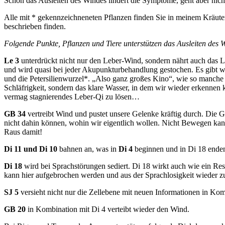
Schon das Ausleiten des Windes lindert die Symptome, geht aber nic
Alle mit * gekennzeichneneten Pflanzen finden Sie in meinem Kräuter
beschrieben finden.
Folgende Punkte, Pflanzen und Tiere unterstützen das Ausleiten des
Le 3
unterdrückt nicht nur den Leber-Wind, sondern nährt auch das
und wird quasi bei jeder Akupunkturbehandlung gestochen. Es gibt 
und die Petersilienwurzel*. „Also ganz großes Kino“, wie so manche
Schläfrigkeit, sondern das klare Wasser, in dem wir wieder erkenne
vermag stagnierendes Leber-Qi zu lösen…
GB 34
vertreibt Wind und pustet unsere Gelenke kräftig durch. Die 
nicht dahin können, wohin wir eigentlich wollen. Nicht Bewegen kan
Raus damit!
Di 11 und Di 10
bahnen an, was in
Di 4
beginnen und in Di 18 enden
Di 18
wird bei Sprachstörungen sediert. Di 18 wirkt auch wie ein R
kann hier aufgebrochen werden und aus der Sprachlosigkeit wieder zu
SJ 5
versieht nicht nur die Zellebene mit neuen Informationen in Komb
GB 20
in Kombination mit Di 4 verteibt wieder den Wind.