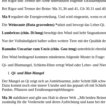
Bei Rigor und Tremor der Arme unterstützen folgende Dickdarmpunke
Bei Rigor und Tremor der Beine: Ma 31,36 und 41, Gb 30.31 und 40
Ma 9
reguliert die Energieverteilung. Und wird eingesetzt, wenn es e
Die
Weinraute (Ruta graveolens) *
stützt und bewegt das Leber-Qi.
Lumbricus (chin. Di long)
beseitigt den Wind und hebt Stagnationen
Nur der Vollständigkeit halber sollen weitere Tiere mit der Qualität
Ramulus Uncariae cum Uncis (chin. Gou teng)
unterdrückt ebenfa
Den Wind bedingend kommen mindestens folgende Muster in Frage:
Qi- und Blutmangel, Schleim-Hitze erregt Wind oder Leber- und Nie
Qi- und Blut-Mangel
Der Mangel an Qi zeigt sich an Antriebsarmut, jeder Schritt fällt sch
Dazu kommt noch eine innere Unruhe und das gepaart oft mit Schlafst
Punkte, Pflanzen und Ernährungsempfehlungen:
Ma 36
stabilisiert und gibt uns Halt in dieser Welt .„Mit beiden Be
zuständig für die Vorderseite und deren Aufrichtung und kann bei de