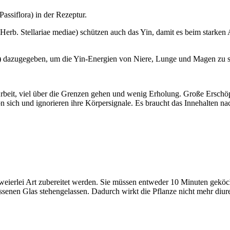
assiflora) in der Rezeptur.
b. Stellariae mediae) schützen auch das Yin, damit es beim starken Aus
)
dazugegeben, um die Yin-Energien von Niere, Lunge und Magen zu sc
rbeit, viel über die Grenzen gehen und wenig Erholung. Große Erschöp
 sich und ignorieren ihre Körpersignale. Es braucht das Innehalten na
zweierlei Art zubereitet werden. Sie müssen entweder 10 Minuten gekö
nen Glas stehengelassen. Dadurch wirkt die Pflanze nicht mehr diureti