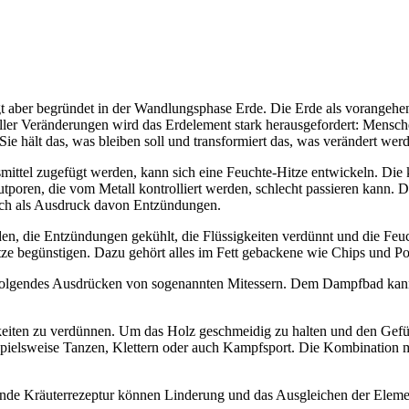
gt aber begründet in der Wandlungsphase Erde. Die Erde als vorangehend
eller Veränderungen wird das Erdelement stark herausgefordert: Mens
ie hält das, was bleiben soll und transformiert das, was verändert werd
ttel zugefügt werden, kann sich eine Feuchte-Hitze entwickeln. Die 
utporen, die vom Metall kontrolliert werden, schlecht passieren kann. D
sich als Ausdruck davon Entzündungen.
en, die Entzündungen gekühlt, die Flüssigkeiten verdünnt und die Feuch
itze begünstigen. Dazu gehört alles im Fett gebackene wie Chips und P
chfolgendes Ausdrücken von sogenannten Mitessern. Dem Dampfbad ka
keiten zu verdünnen. Um das Holz geschmeidig zu halten und den Gefühle
pielsweise Tanzen, Klettern oder auch Kampfsport. Die Kombination m
sende Kräuterrezeptur können Linderung und das Ausgleichen der Elem