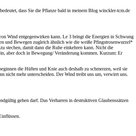
bedeutet, dass Sie die Pflanze bald in meinem Blog winckler-tcm.de
 von Wind entgegenwirken kann. Le 3 bringt die Energien in Schwung
ren und Bewegen zugleich ähnlich wie die weiße Pfingstrosenwurzel*
zu stechen, damit dann die Ruhe einkehren kann. Nicht die
n sein, aber doch in Bewegung/ Veränderung kommen. Kurzum: Er
 beginnen die Hüften und Knie auch deshalb zu schmerzen, weil sie
n nicht mehr unterscheiden. Der Wind treibt uns um, verwirrt uns.
ndgültig gehen darf. Das Verharren in destruktiven Glaubenssätzen
Einflüssen.