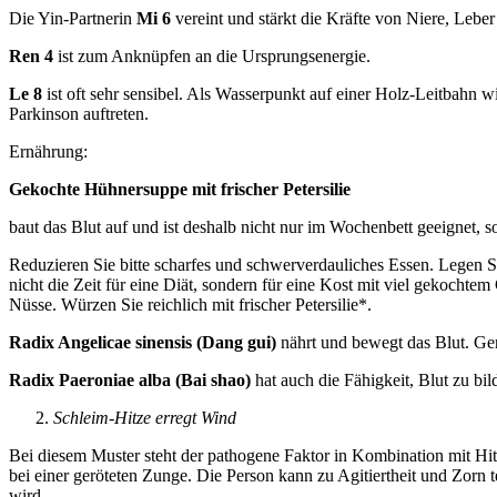
Die Yin-Partnerin
Mi 6
vereint und stärkt die Kräfte von Niere, Leber
Ren 4
ist zum Anknüpfen an die Ursprungsenergie.
Le 8
ist oft sehr sensibel. Als Wasserpunkt auf einer Holz-Leitbahn wi
Parkinson auftreten.
Ernährung:
Gekochte Hühnersuppe mit frischer Petersilie
baut das Blut auf und ist deshalb nicht nur im Wochenbett geeignet, 
Reduzieren Sie bitte scharfes und schwerverdauliches Essen. Legen S
nicht die Zeit für eine Diät, sondern für eine Kost mit viel gekoch
Nüsse. Würzen Sie reichlich mit frischer Petersilie*.
Radix Angelicae sinensis (Dang gui)
nährt und bewegt das Blut. Ge
Radix Paeroniae alba (Bai shao)
hat auch die Fähigkeit, Blut zu bi
Schleim-Hitze erregt Wind
Bei diesem Muster steht der pathogene Faktor in Kombination mit Hi
bei einer geröteten Zunge. Die Person kann zu Agitiertheit und Zorn 
wird.