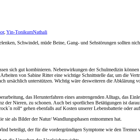
or
,
Yin-Tonikum
Nathali
elenken, Schwindel, müde Beine, Gang- und Sehstörungen sollten nicht
ssen sich gut kombinieren. Nebenwirkungen der Schulmedizin können a
 Arbeiten von Sabine Ritter eine wichtige Schnittstelle dar, um die Ver
auch ursächlich unterstützen. Wichtig wäre desweiteren die Abklärun
berarbeitung, das Herunterfahren eines anstrengenden Alltags, das E
der Nieren, zu schonen. Auch bei sportlichen Betätigungen ist darauf z
d rock´n roll“ gehen ebenfalls auf Kosten unserer Lebensbatterie oder
die sie als Bilder der Natur/ Wandlungsphasen entnommen hat.
ind beteiligt, der für die vordergründigen Symptome wie den Tremor ve