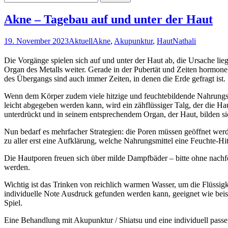
nach:
Akne – Tagebau auf und unter der Haut
19. November 2023
Aktuell
Akne
,
Akupunktur
,
Haut
Nathali
Die Vorgänge spielen sich auf und unter der Haut ab, die Ursache lie
Organ des Metalls weiter. Gerade in der Pubertät und Zeiten hormon
des Übergangs sind auch immer Zeiten, in denen die Erde gefragt ist. S
Wenn dem Körper zudem viele hitzige und feuchtebildende Nahrungsmi
leicht abgegeben werden kann, wird ein zähflüssiger Talg, der die Ha
unterdrückt und in seinem entsprechendem Organ, der Haut, bilden 
Nun bedarf es mehrfacher Strategien: die Poren müssen geöffnet werd
zu aller erst eine Aufklärung, welche Nahrungsmittel eine Feuchte-H
Die Hautporen freuen sich über milde Dampfbäder – bitte ohne na
werden.
Wichtig ist das Trinken von reichlich warmen Wasser, um die Flüssig
individuelle Note Ausdruck gefunden werden kann, geeignet wie beis
Spiel.
Eine Behandlung mit Akupunktur / Shiatsu und eine individuell pas