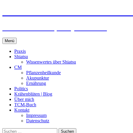
Zum
Praxis für TCM und Shiatsu in 
Inhalt
springen
Nathali Winckler, Heilpraktikerin
Menü
Praxis
Shiatsu
Wissenwertes über Shiatsu
CM
Pflanzenheilkunde
Akupunktur
Ernährung
Politics
Krähenblüten | Blog
Über mich
TCM-Buch
Kontakt
Impressum
Datenschutz
Suche