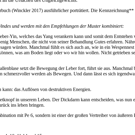
ht an die Ursachen des Ungleichgewichts.
buch (Winckler 2017) ausführlicher porträtiert. Die Kennzeichnung** 
 Windes und werden mit den Empfehlungen der Muster kombiniert:
 Leber-Yin, welches das Yang verankern kann und somit dem Entstehen
wenig Menschen, die nicht von seiner Behandlung Gutes erfahren. Näh
 sagen würden. Manchmal fühlt es sich auch an, wie in ein Wespennest 
n können, was am Boden liegt oder wo wir hin wollen. Nicht getriebe
Gallenblase setzt die Bewegung der Leber fort, führt sie aus. Manchmal
n schmerzvoller werden als Bewegen. Und dann lässt es sich irgendwan
 kann: das Auflösen von destruktiven Energien.
esetknopf in unserem Leben. Der Dickdarm kann entscheiden, was nun e
rück ins leben bringen.
ination mit Pe 6, sondern ist einer der großen Vertreiber von äußeren 