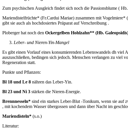
Zum psychischen Ausgleich findet sich noch die Passionsblume ( Hb.P
Mariendistelfrüchte* (Fr.Cardui Mariae) zusammen mit Vogelmiere* (Her
gibt sie auch als hochdosiertes Präparat auf Verschreibung .
Ploberger hat noch den
Ockergelben Hohlzahn** (Hb. Galeopsidis
Leber- und Nieren-Yin-Mangel
Es gibt einen Vorlauf eines konsumierenden Lebenswandels dh viel A
auszuschließen, bedingen sich jedoch. Menschen verlangen zu viel von
Regeneration statt.
Punkte und Pflanzen:
Bl 18 und Le 8
nähren das Leber-Yin.
Bl 23 und Ni 3
stärken die Nieren-Energie.
Brennnesseln*
sind ein starkes Leber-Blut -Tonikum, wenn sie auf 
, mit kochendem Wasser übergossen und dann über Nacht im geschlosse
Mariendisteln*
(s.o.)
Literatur: