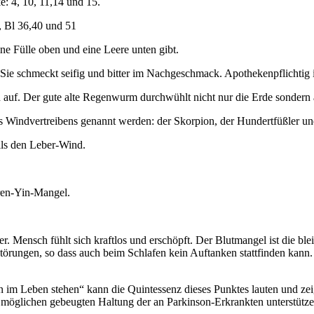
: 4, 10, 11,14 und 15.
, Bl 36,40 und 51
ine Fülle oben und eine Leere unten gibt.
 Sie schmeckt seifig und bitter im Nachgeschmack. Apothekenpflichtig
 auf. Der gute alte Regenwurm durchwühlt nicht nur die Erde sondern a
 des Windvertreibens genannt werden: der Skorpion, der Hundertfüßler u
lls den Leber-Wind.
ren-Yin-Mangel.
wer. Mensch fühlt sich kraftlos und erschöpft. Der Blutmangel ist die 
örungen, so dass auch beim Schlafen kein Auftanken stattfinden kann. 
inen im Leben stehen“ kann die Quintessenz dieses Punktes lauten und z
r möglichen gebeugten Haltung der an Parkinson-Erkrankten unterstütze