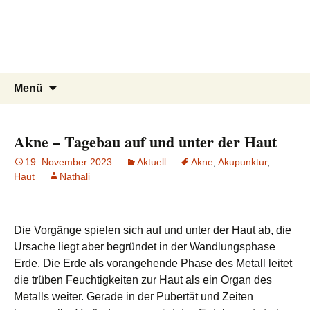
Praxis für TCM und Shiatsu in
Zum
Inhalt
Freiburg
springen
Nathali Winckler, Heilpraktikerin
Suche
Menü
nach:
Akne – Tagebau auf und unter der Haut
19. November 2023
Aktuell
Akne
,
Akupunktur
,
Haut
Nathali
Die Vorgänge spielen sich auf und unter der Haut ab, die
Ursache liegt aber begründet in der Wandlungsphase
Erde. Die Erde als vorangehende Phase des Metall leitet
die trüben Feuchtigkeiten zur Haut als ein Organ des
Metalls weiter. Gerade in der Pubertät und Zeiten