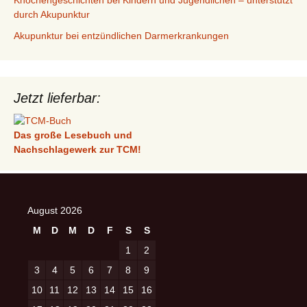
Knochengeschichten bei Kindern und Jugendlichen – unterstützt
durch Akupunktur
Akupunktur bei entzündlichen Darmerkrankungen
Jetzt lieferbar:
Das große Lesebuch und
Nachschlagewerk zur TCM!
August 2026
M
D
M
D
F
S
S
1
2
3
4
5
6
7
8
9
10
11
12
13
14
15
16