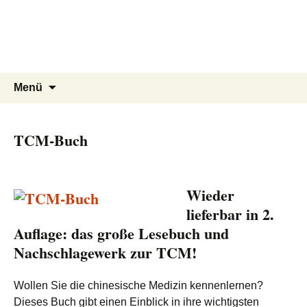
Praxis für TCM und Shiatsu in
Zum
Inhalt
Freiburg
springen
Nathali Winckler, Heilpraktikerin
Suche
Menü
nach:
TCM-Buch
Wieder
lieferbar in 2.
Auflage: das große Lesebuch und
Nachschlagewerk zur TCM!
Wollen Sie die chinesische Medizin kennenlernen?
Dieses Buch gibt einen Einblick in ihre wichtigsten