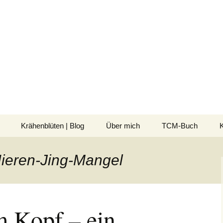
 TCM und Shiatsu 
erin
Krähenblüten | Blog
Über mich
TCM-Buch
e
Nieren-Jing-Mangel
 Kopf – ein