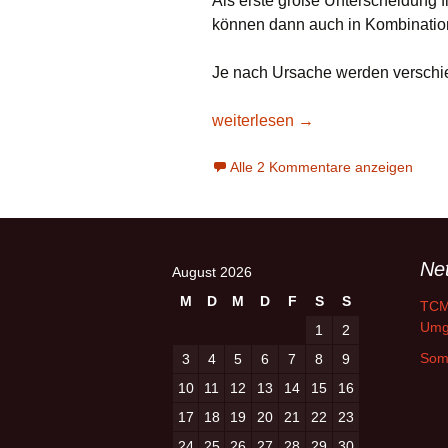
Als erste große Unterscheidung f
können dann auch in Kombination 
Je nach Ursache werden verschi
Es summt im Kopf – ein Überblick
weiterlesen
→
Alle 2 Kommentare anzeigen
Ne
August 2026
M
D
M
D
F
S
S
TCM 
Umg
1
2
Som
3
4
5
6
7
8
9
10
11
12
13
14
15
16
17
18
19
20
21
22
23
24
25
26
27
28
29
30