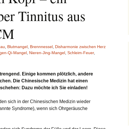
ber Tinnitus aus
TCM
bau
,
Blutmangel
,
Brennnessel
,
Disharmonie zwischen Herz
gen-Qi-Mangel
,
Nieren-Jing-Mangel
,
Schleim-Feuer
,
rengend. Einige kommen plötzlich, andere
chen. Die Chinesische Medizin hat einen
Geschehen: Dazu möchte ich Sie einladen!
den sich in der Chinesischen Medizin wieder
nannte Syndrome), wenn sich Ohrgeräusche