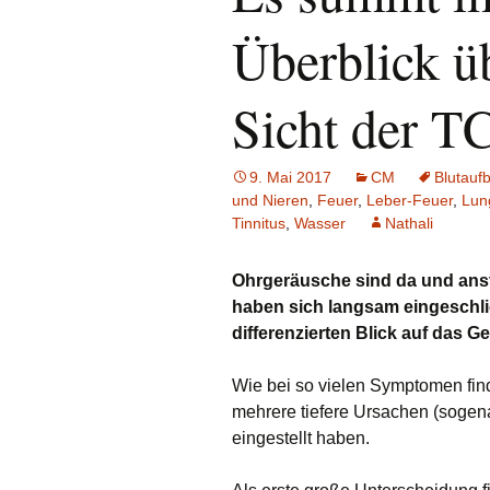
Überblick ü
Sicht der 
9. Mai 2017
CM
Blutauf
und Nieren
,
Feuer
,
Leber-Feuer
,
Lun
Tinnitus
,
Wasser
Nathali
Ohrgeräusche sind da und anst
haben sich langsam eingeschli
differenzierten Blick auf das 
Wie bei so vielen Symptomen fin
mehrere tiefere Ursachen (soge
eingestellt haben.